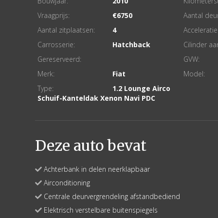
Bouwjaar:
2010
Kilometers
Vraagprijs:
6750
Aantal deu
Aantal zitplaatsen:
4
Acceleratie
Carrosserie:
Hatchback
Cilinder aa
Gereserveerd:
GVW:
Merk:
Fiat
Model:
Type:
1.2 Lounge Airco
Schuif-Kanteldak Xenon Navi PDC
Deze auto bevat
Achterbank in delen neerklapbaar
Airconditioning
Centrale deurvergrendeling afstandbediend
Elektrisch verstelbare buitenspiegels