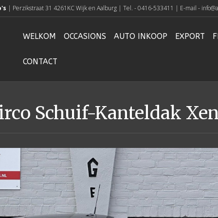
o's
| Perzikstraat 31 4261KC Wijk en Aalburg | Tel. - 0416-533411 | E-mail - info@a
WELKOM
OCCASIONS
AUTO INKOOP
EXPORT
F
CONTACT
Airco Schuif-Kanteldak Xe