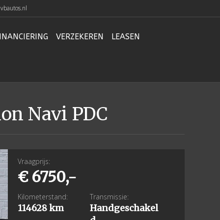
vbautos.nl
INANCIERING
VERZEKEREN
LEASEN
non Navi PDC
Vraagprijs:
€ 6750,-
Kilometerstand:
Transmissie:
114628 km
Handgeschakel