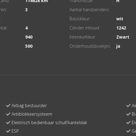
tand:
114628
Transmissie:
H
ren:
3
Aantal handzenders:
:
Basiskleur:
wit
ntal:
4
Cilinder inhoud:
1242
940
Interieurkleur:
Zwart
500
Onderhoudsboekjes:
ja
Airbag bestuurder
Ai
Antiblokkeersysteem
Bi
Elektrisch bedienbaar schuif/kanteldak
El
ESP
Ge