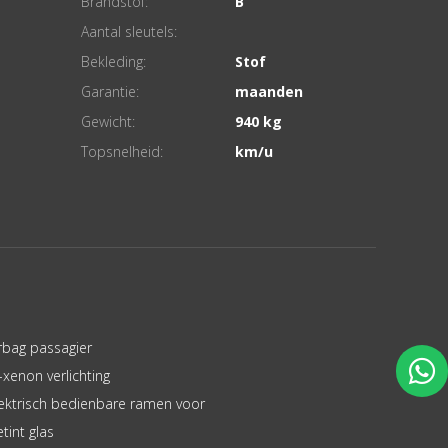
Brandstof:
B
Aantal sleutels:
Bekleding:
Stof
Garantie:
Gewicht:
940
Topsnelheid:
rbag passagier
-xenon verlichting
ektrisch bedienbare ramen voor
tint glas