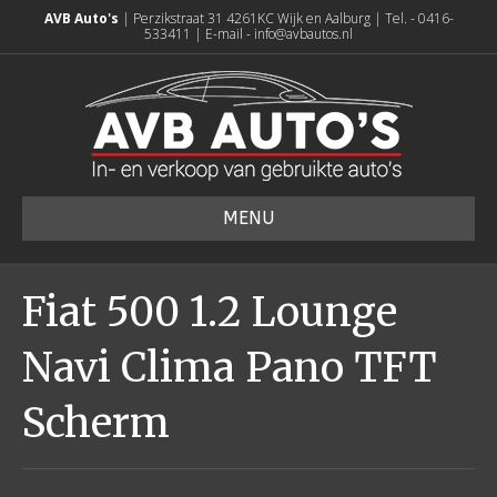
AVB Auto's
| Perzikstraat 31 4261KC Wijk en Aalburg | Tel. - 0416-
533411 | E-mail - info@avbautos.nl
MENU
Fiat 500 1.2 Lounge
Navi Clima Pano TFT
Scherm