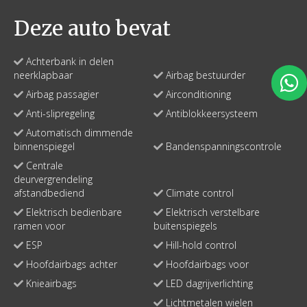
Deze auto bevat
Achterbank in delen
neerklapbaar
Airbag bestuurder
Airbag passagier
Airconditioning
Anti-slipregeling
Antiblokkeersysteem
Automatisch dimmende
binnenspiegel
Bandenspanningscontrole
Centrale
deurvergrendeling
afstandbediend
Climate control
Elektrisch bedienbare
Elektrisch verstelbare
ramen voor
buitenspiegels
ESP
Hill-hold control
Hoofdairbags achter
Hoofdairbags voor
Knieairbags
LED dagrijverlichting
Lichtmetalen wielen